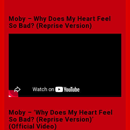
Moby – Why Does My Heart Feel
So Bad? (Reprise Version)
Moby – ‘Why Does My Heart Feel
So Bad? (Reprise Version)’
(Official Video)