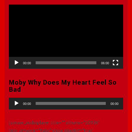
Πρόγραμμα
Αναπαραγωγής
Βίντεο
00:00
06:00
Moby Why Does My Heart Feel So
Bad
Πρόγραμμα
00:00
00:00
Αναπαραγωγής
Ήχου
[sonaar_audioplayer title=”” albums=”10936″
hide_artwork=”false” show_playlist=”true”