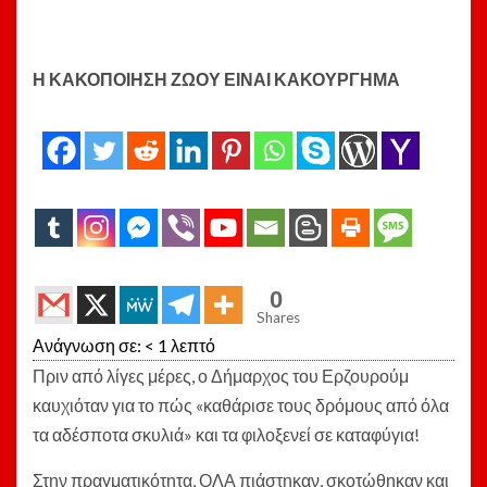
Set Youtube Channel ID
Η ΚΑΚΟΠΟΙΗΣΗ ΖΩΟΥ ΕΙΝΑΙ ΚΑΚΟΥΡΓΗΜΑ
20
2
20
20
20
20
20
0
Shares
Ανάγνωση σε:
< 1
λεπτό
Πριν από λίγες μέρες, ο Δήμαρχος του Ερζουρούμ
καυχιόταν για το πώς «καθάρισε τους δρόμους από όλα
τα αδέσποτα σκυλιά» και τα φιλοξενεί σε καταφύγια!
Στην πραγματικότητα, ΟΛΑ πιάστηκαν, σκοτώθηκαν και