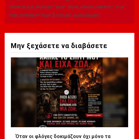
show_track_market=”true” show_album_market=”true”
hide_timeline=”true”][/sonaar_audioplayer]
Μην ξεχάσετε να διαβάσετε
Όταν οι φλόγες δοκιμάζουν όχι μόνο τα