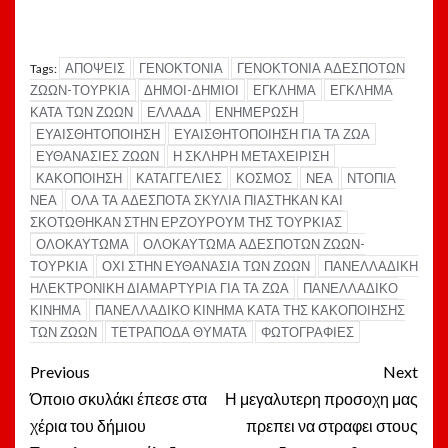
ΑΠΟΨΕΙΣ
ΓΕΝΟΚΤΟΝΙΑ
ΓΕΝΟΚΤΟΝΙΑ ΑΔΕΣΠΟΤΩΝ
Tags:
ΖΩΩΝ-ΤΟΥΡΚΙΑ
ΔΗΜΟΙ-ΔΗΜΙΟΙ
ΕΓΚΛΗΜΑ
ΕΓΚΛΗΜΑ
ΚΑΤΑ ΤΩΝ ΖΩΩΝ
ΕΛΛΑΔΑ
ΕΝΗΜΕΡΩΣΗ
ΕΥΑΙΣΘΗΤΟΠΟΙΗΣΗ
ΕΥΑΙΣΘΗΤΟΠΟΙΗΣΗ ΓΙΑ ΤΑ ΖΩΑ
ΕΥΘΑΝΑΣΙΕΣ ΖΩΩΝ
Η ΣΚΛΗΡΗ ΜΕΤΑΧΕΙΡΙΣΗ
ΚΑΚΟΠΟΙΗΣΗ
ΚΑΤΑΓΓΕΛΙΕΣ
ΚΟΣΜΟΣ
ΝΕΑ
ΝΤΟΠΙΑ
ΝΕΑ
ΟΛΑ ΤΑ ΑΔΕΣΠΟΤΑ ΣΚΥΛΙΑ ΠΙΑΣΤΗΚΑΝ ΚΑΙ
ΣΚΟΤΩΘΗΚΑΝ ΣΤΗΝ ΕΡΖΟΥΡΟΥΜ ΤΗΣ ΤΟΥΡΚΙΑΣ
ΟΛΟΚΑΥΤΩΜΑ
ΟΛΟΚΑΥΤΩΜΑ ΑΔΕΣΠΟΤΩΝ ΖΩΩΝ-
ΤΟΥΡΚΙΑ
ΟΧΙ ΣΤΗΝ ΕΥΘΑΝΑΣΙΑ ΤΩΝ ΖΩΩΝ
ΠΑΝΕΛΛΑΔΙΚΗ
ΗΛΕΚΤΡΟΝΙΚΗ ΔΙΑΜΑΡΤΥΡΙΑ ΓΙΑ ΤΑ ΖΩΑ
ΠΑΝΕΛΛΑΔΙΚΟ
ΚΙΝΗΜΑ
ΠΑΝΕΛΛΑΔΙΚΟ ΚΙΝΗΜΑ ΚΑΤΑ ΤΗΣ ΚΑΚΟΠΟΙΗΣΗΣ
ΤΩΝ ΖΩΩΝ
ΤΕΤΡΑΠΟΔΑ ΘΥΜΑΤΑ
ΦΩΤΟΓΡΑΦΙΕΣ
Post
Previous
Next
navigation
Όποιο σκυλάκι έπεσε στα
Η μεγαλυτερη προσοχη μας
χέρια του δήμιου
πρεπει να στραφει στους