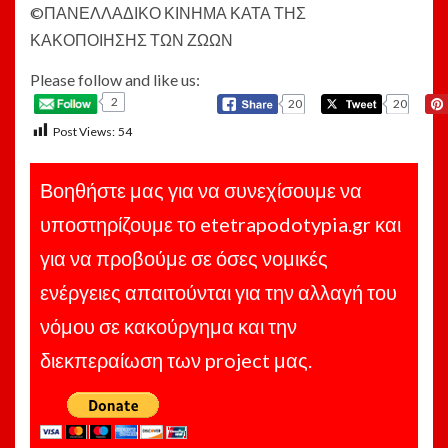
©️ΠΑΝΕΛΛΑΔΙΚΟ ΚΙΝΗΜΑ ΚΑΤΑ ΤΗΣ
ΚΑΚΟΠΟΙΗΣΗΣ ΤΩΝ ΖΩΩΝ
Please follow and like us:
2
20
20
Post Views:
54
Βοηθήστε μας για να συνεχίσουμε να
υποστηρίζουμε το etetrapodotypia.gr και
για να προβούμε σε όσες νομικές
ενέργειες απαιτούνται για την αλλαγή του
νόμου σε κακούργημα και την
διεκπεραίωση των project μας.