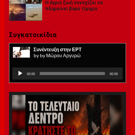
Η άγρια ​​ζωή συνεχίζει να
πληρώνει βαρύ τίμημα
Συγκατοικίδια
Συνέντευξη στην ΕΡΤ
by by Μώρου Αργυρώ
Πρόγραμμα
00:00
00:00
Αναπαραγωγής
Ήχου