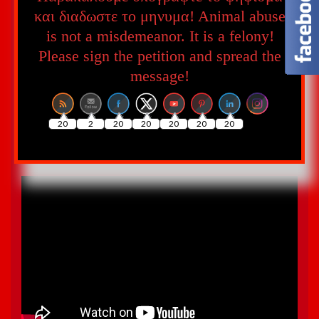
και διαδωστε το μηνυμα! Αnimal abuse
is not a misdemeanor. It is a felony!
Set Youtube Channel ID
Please sign the petition and spread the
message!
20
2
20
20
20
20
20
Σκιά στη Γη