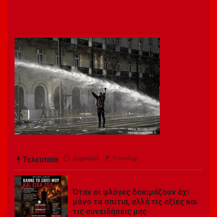
Τελευταία
Δημοφιλή
Trending
Όταν οι φλόγες δοκιμάζουν όχι
μόνο τα σπίτια, αλλά τις αξίες και
τις συνειδήσεις μας