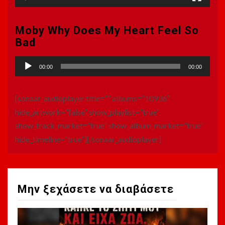
Moby Why Does My Heart Feel So
Bad
Πρόγραμμα
00:00
00:00
Αναπαραγωγής
Ήχου
[sonaar_audioplayer title=”” albums=”10936″
hide_artwork=”false” show_playlist=”true”
show_track_market=”true” show_album_market=”true”
hide_timeline=”true”][/sonaar_audioplayer]
Μην ξεχάσετε να διαβάσετε