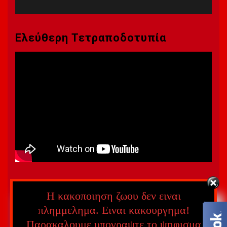
Ελεύθερη Τετραποδοτυπία
Η κακοποιηση ζωου δεν ειναι
πλημμελημα. Ειναι κακουργημα!
Παρακαλουμε υπογραψτε το ψηφισμα