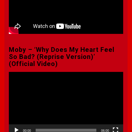
Moby – ‘Why Does My Heart Feel
So Bad? (Reprise Version)’
(Official Video)
Πρόγραμμα
Αναπαραγωγής
Βίντεο
00:00
06:00