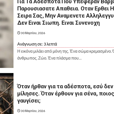
Για Τα Αδεσποτα Που Υπεφεραν Βαρβ
Παρουσιασατε Απαθεια. Οταν Ερθει Η
Σειρα Σας, Μην Αναμενετε Αλληλεγγυ
Δεν Ειναι Σιωπη. Ειναι Συνενοχη
ΑΥΡΟΦΟΡΕΜΕΝΟΣ
30 Μαρτίου, 2026
ΠΗΚΕ Ο
Ανάγνωση σε:
3
λεπτά
ΥΓΟΥΣΤΟΣ. Η
Η εικόνα μιλάει από μόνη της. Ένα σώμα κρεμασμένο. 
ΛΛΑΔΑ ΜΕΤΡΑ
άνθρωπος. Ζώο. Ένα πλάσμα που…
ΤΑΧΤΕΣ. ΟΧΙ ΜΟΝΟ
ΑΥΤΟΣ Ο ΑΥΓΟ
ΚΤΑΣΕΙΣ. ΜΕΤΡΑ
ΔΕΝ ΘΑ ΞΕΧΑΣΤ
ΩΕΣ
ΠΟΤΕ
Όταν ήρθαν για τα αδέσποτα, εσύ δεν
 Αυγούστου, 2026
2 Αυγούστου, 2026
μίλησες. Όταν έρθουν για σένα, ποιος
γαυγίσει;
30 Μαρτίου, 2026