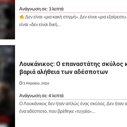
Ανάγνωση σε:
3
λεπτά
Δεν είναι «μια κακή στιγμή». Δεν είναι «μια εξαίρεση»
Set Youtube Channel ID
είναι «δεν είναι δική…
20
2
20
20
20
20
20
Λουκάνικος: Ο επαναστάτης σκύλος κ
βαριά αλήθεια των αδέσποτων
5 Απριλίου, 2026
Ανάγνωση σε:
4
λεπτά
Ο Λουκάνικος δεν ήταν απλώς ένας σκύλος. Δεν ήταν
ένα αδέσποτο, που βρέθηκε «τυχαία»…