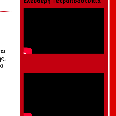
Ελεύθερη Τετραποδοτυπία
αι
ς,
ια