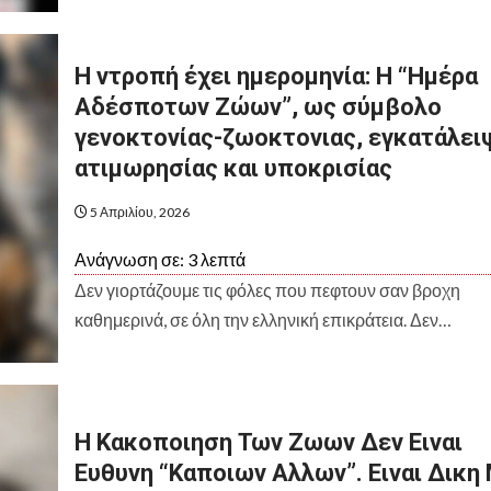
Η ντροπή έχει ημερομηνία: Η “Ημέρα
Αδέσποτων Ζώων”, ως σύμβολο
γενοκτονίας-ζωοκτονιας, εγκατάλει
ατιμωρησίας και υποκρισίας
5 Απριλίου, 2026
Ανάγνωση σε:
3
λεπτά
Δεν γιορτάζουμε τις φόλες που πεφτουν σαν βροχη
καθημερινά, σε όλη την ελληνική επικράτεια. Δεν…
Η Κακοποιηση Των Ζωων Δεν Ειναι
Ευθυνη “Καποιων Αλλων”. Ειναι Δικη