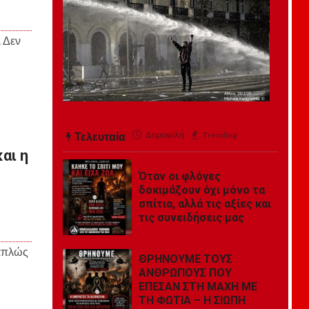
. Δεν
Τελευταία
Δημοφιλή
Trending
αι η
Όταν οι φλόγες
δοκιμάζουν όχι μόνο τα
σπίτια, αλλά τις αξίες και
τις συνειδήσεις μας
 απλώς
ΘΡΗΝΟΥΜΕ ΤΟΥΣ
ΑΝΘΡΩΠΟΥΣ ΠΟΥ
ΕΠΕΣΑΝ ΣΤΗ ΜΑΧΗ ΜΕ
ΤΗ ΦΩΤΙΑ – Η ΣΙΩΠΗ