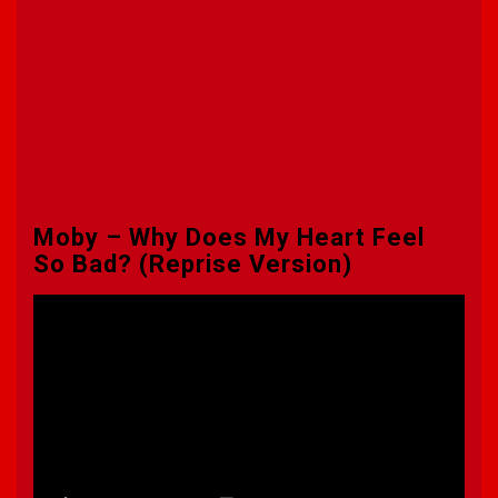
Moby – Why Does My Heart Feel
So Bad? (Reprise Version)