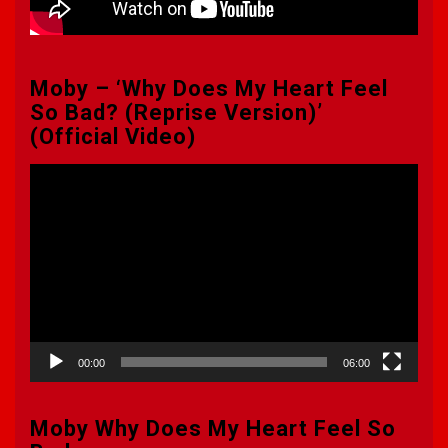
Moby – ‘Why Does My Heart Feel
So Bad? (Reprise Version)’
(Official Video)
Πρόγραμμα
Αναπαραγωγής
Βίντεο
00:00
06:00
Moby Why Does My Heart Feel So