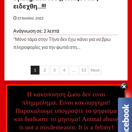
ειδεχθη…!!!
25 Ιουλίου, 2022
Ανάγνωση σε:
2
λεπτά
“Μόνο τάμα στην Τήνο δεν έχω κάνει για να βρω
πληροφορίες για την φωτιά στη…
Σελιδοποίηση
1
2
3
4
…
13
Next
άρθρων
Κάντε μας Like
Η κακοποιηση ζωου δεν ειναι
πλημμελημα. Ειναι κακουργημα!
Παρακαλουμε υπογραψτε το ψηφισμα
και διαδωστε το μηνυμα! Αnimal abuse
is not a misdemeanor. It is a felony!