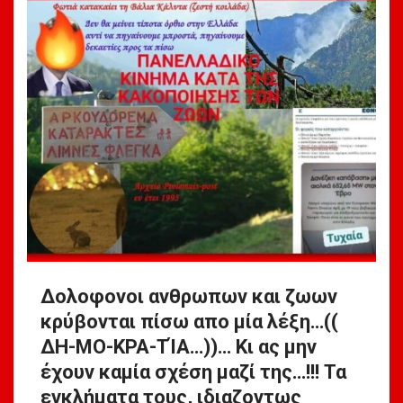
Δολοφονοι ανθρωπων και ζωων
κρύβονται πίσω απο μία λέξη…((
ΔΗ-ΜΟ-ΚΡΑ-ΤΊΑ…))… Κι ας μην
έχουν καμία σχέση μαζί της…!!! Τα
εγκλήματα τους, ιδιαζοντως