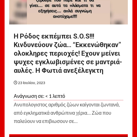
Η Ρόδος εκπέμπει S.O.S!!!
Κινδυνεύουν ζώα… “Εκκενώθηκαν”
ολοκληρες περιοχές! Εχουν μείνει
ψυχες εγκλωβισμένες σε μαντριά-
αυλές. Η Φωτιά ανεξέλεγκτη
23 Ιουλίου, 2023
Ανάγνωση σε:
< 1
λεπτό
Ανυπολογιστος αριθμός ζώων καίγονται ζωντανά,
από εγκληματικά ανθρώπινα χέρια… Ζώα που
παλεύουν να επιβιωσουν σε…