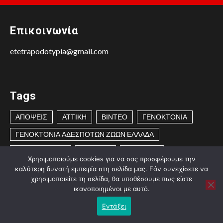
Επικοινωνία
etetrapodotypia@gmail.com
Tags
ΑΠΟΨΕΙΣ
ΑΤΤΙΚΗ
ΒΙΝΤΕΟ
ΓΕΝΟΚΤΟΝΙΑ
ΓΕΝΟΚΤΟΝΙΑ ΑΔΕΣΠΟΤΩΝ ΖΩΩΝ ΕΛΛΑΔΑ
ΔΗΜΟΙ-ΔΗΜΙΟΙ
ΔΙΑΣΩΣΗ
ΕΓΚΛΗΜΑ
Χρησιμοποιούμε cookies για να σας προσφέρουμε την
καλύτερη δυνατή εμπειρία στη σελίδα μας. Εάν συνεχίσετε να
ΕΓΚΛΗΜΑ ΚΑΤΑ ΤΩΝ ΑΝΘΡΩΠΩΝ
χρησιμοποιείτε τη σελίδα, θα υποθέσουμε πως είστε
ΕΓΚΛΗΜΑ ΚΑΤΑ ΤΩΝ ΖΩΩΝ
ικανοποιημένοι με αυτό.
ΕΓΚΛΗΜΑΤΑ ΚΑΤΑ ΤΩΝ ΖΩΩΝ
ΕΛΛΑΔΑ
Εντάξει
ΕΝΗΜΕΡΩΣΗ
ΕΥΑΙΣΘΗΤΟΠΟΙΗΣΗ