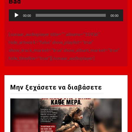
Bad
Πρόγραμμα
00:00
00:00
Αναπαραγωγής
Ήχου
[sonaar_audioplayer title=”” albums=”10936″
hide_artwork=”false” show_playlist=”true”
show_track_market=”true” show_album_market=”true”
hide_timeline=”true”][/sonaar_audioplayer]
Μην ξεχάσετε να διαβάσετε