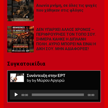
Αιωνία μνήμη, σε όλες τις ψυχές
που χάθηκαν στις φλόγες
ΔΕΝ ΥΠΑΡΧΕΙ ΑΛΛΟΣ ΧΡΟΝΟΣ –
ΠΕΡΙΦΡΟΥΡΗΣΕ ΤΟΝ ΤΟΠΟ ΣΟΥ.
ΣΗΜΕΡΑ ΚΑΗΚΕ Η ΔΙΠΛΑΝΗ
ΠΟΛΗ. ΑΥΡΙΟ ΜΠΟΡΕΙ ΝΑ ΕΙΝΑΙ Η
ΔΙΚΗ ΣΟΥ. ΜΗΝ ΑΔΙΑΦΟΡΕΙΣ!
Συγκατοικίδια
Συνέντευξη στην ΕΡΤ
by by Μώρου Αργυρώ
Πρόγραμμα
00:00
00:00
Αναπαραγωγής
Ήχου